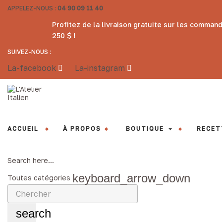
APPELEZ-NOUS :
04 90 09 11 40
Profitez de la livraison gratuite sur les comman
250 $ !
SUIVEZ-NOUS :
La-facebook
La-instagram
ACCUEIL
À PROPOS
BOUTIQUE
RECET
Search here...
keyboard_arrow_down
Toutes catégories
search