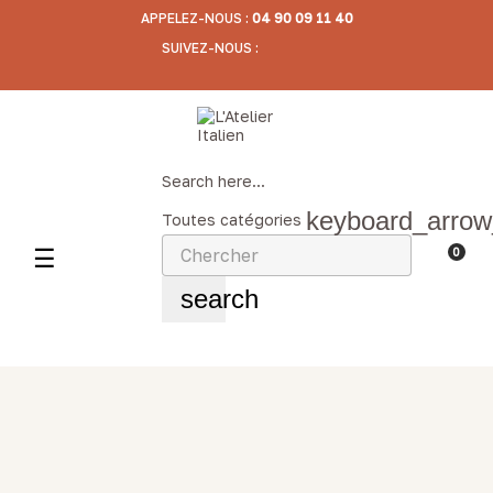
APPELEZ-NOUS :
04 90 09 11 40
SUIVEZ-NOUS :
Search here...
keyboard_arro
Toutes catégories
Basculer
☰
0
la
search
navigation