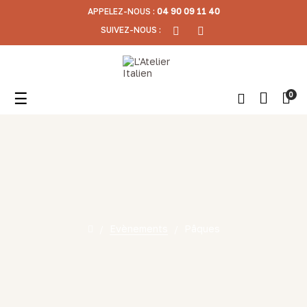
APPELEZ-NOUS :
04 90 09 11 40
SUIVEZ-NOUS :
Basculer
☰
0
la
navigation
Evènements
Pâques