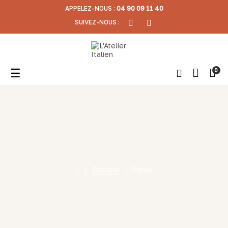
APPELEZ-NOUS :
04 90 09 11 40
SUIVEZ-NOUS :
Basculer
☰
0
la
navigation
Epicerie
Pâtes